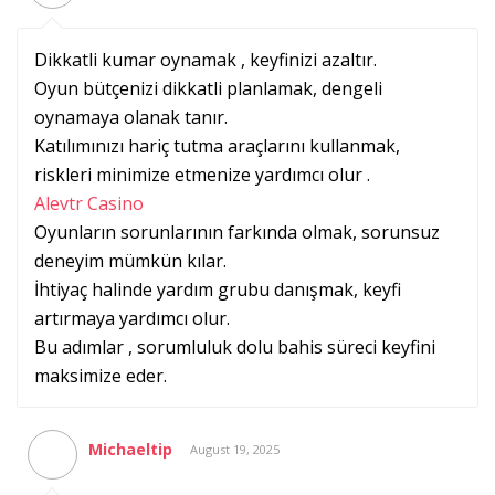
Dikkatli kumar oynamak , keyfinizi azaltır.
Oyun bütçenizi dikkatli planlamak, dengeli
oynamaya olanak tanır.
Katılımınızı hariç tutma araçlarını kullanmak,
riskleri minimize etmenize yardımcı olur .
Alevtr Casino
Oyunların sorunlarının farkında olmak, sorunsuz
deneyim mümkün kılar.
İhtiyaç halinde yardım grubu danışmak, keyfi
artırmaya yardımcı olur.
Bu adımlar , sorumluluk dolu bahis süreci keyfini
maksimize eder.
Michaeltip
August 19, 2025